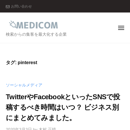
メ
ー
コ
お問い合わせ
デ
ン
ィ
テ
コ
ン
ム
メ
ニ
メ
検索からの集客を最大化する企業
株
ツ
ュ
ー
デ
式
へ
会
ィ
ス
社
コ
キ
タグ:
pinterest
ム
ッ
株
プ
式
ソーシャルメディア
会
TwitterやFacebookといったSNSで投
社
稿するべき時間はいつ？ ビジネス別
にまとめてみました。
2020年3月3日
by
木村 正晴