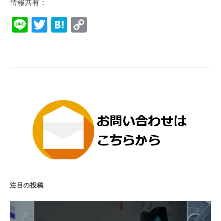
情報共有：
Li
T
H
C
n
wi
at
o
e
tt
e
p
er
n
y
a
Li
n
k
注目の投稿