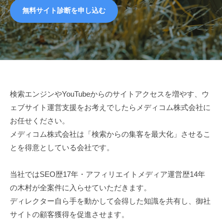
無料サイト診断を申し込む
検索エンジンやYouTubeからのサイトアクセスを増やす、ウ
2026
ェブサイト運営支援をお考えでしたらメディコム株式会社に
年
お任せください。
5
月
メディコム株式会社は「検索からの集客を最大化」させるこ
29
とを得意としている会社です。
日
by
当社ではSEO歴17年・アフィリエイトメディア運営歴14年
木
の木村が全案件に入らせていただきます。
村
ディレクター自ら手を動かして会得した知識を共有し、御社
正
サイトの顧客獲得を促進させます。
晴