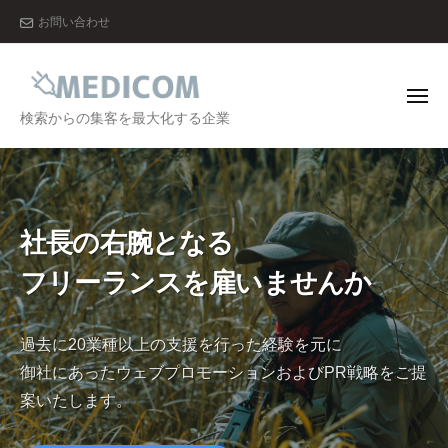
メ
ー
コ
お問い合わせ
デ
ン
ィ
テ
コ
ン
ム
メ
ニ
メ
検索からの集客を最大化する企業
株
ツ
ュ
ー
デ
式
へ
会
ィ
ス
社
コ
キ
ム
ッ
社長の右腕となる
株
プ
フリーランスを雇いませんか
式
会
社
過去に20業種以上の支援を行った経験を元に
御社にあったウェブプロモーションおよびPR戦略をご提
案いたします。