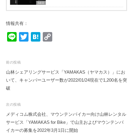
SEO
情報共有：
Li
T
H
C
n
wi
at
o
e
tt
e
p
投
er
n
y
前の投稿
稿
山林シェアリングサービス「YAMAKAS（ヤマカス）」にお
a
Li
ナ
いて、キャンパーユーザー数が2022/01/24現在で1,200名を突
n
ビ
破
k
ゲ
ー
次の投稿
シ
メディコム株式会社、マウンテンバイカー向け山林レンタル
ョ
サービス「YAMAKAS for Bike」で山主およびマウンテンバ
ン
イカーの募集を2022年3月1日に開始