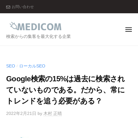
メ
ー
コ
お問い合わせ
デ
ン
ィ
テ
コ
ン
ム
メ
ニ
メ
検索からの集客を最大化する企業
株
ツ
ュ
ー
デ
式
へ
会
ィ
ス
社
コ
キ
SEO
ローカルSEO
/
ム
ッ
Google検索の15%は過去に検索され
株
プ
式
ていないものである。だから、常に
会
トレンドを追う必要がある？
社
2022年2月21日
by
木村 正晴