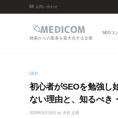
コ
デ
お問い合わせ
ン
ィ
テ
コ
ン
ム
SEOコ
株
ツ
メ
検索からの集客を最大化する企業
式
へ
デ
会
ス
ィ
社
キ
コ
ッ
ム
SEO
プ
株
初心者がSEOを勉強し
式
ない理由と、知るべき
会
社
2020年8月18日
by
木村 正晴