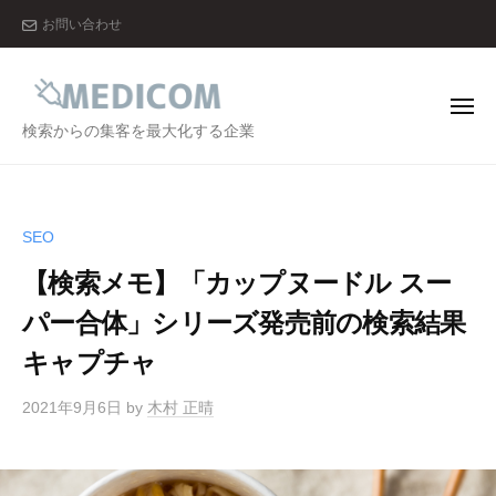
メ
ー
コ
お問い合わせ
デ
ン
ィ
テ
コ
ン
ム
メ
ニ
メ
検索からの集客を最大化する企業
株
ツ
ュ
ー
デ
式
へ
会
ィ
ス
社
コ
キ
SEO
ム
ッ
【検索メモ】「カップヌードル スー
株
プ
式
パー合体」シリーズ発売前の検索結果
会
キャプチャ
社
2021年9月6日
by
木村 正晴