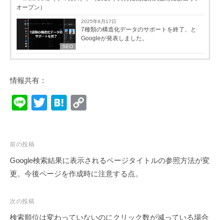
オープン）
2025年6月17日
7種類の構造化データのサポートを終了、と
Googleが発表しました。
SEO
情報共有：
Li
T
H
C
n
wi
at
o
e
tt
e
p
投
er
n
y
前の投稿
稿
Google検索結果に表示されるページタイトルの参照方法が変
a
Li
ナ
更。今後ページを作成時に注意する点。
n
ビ
k
ゲ
次の投稿
ー
検索順位は変わっていないのにクリック数が減っている場合