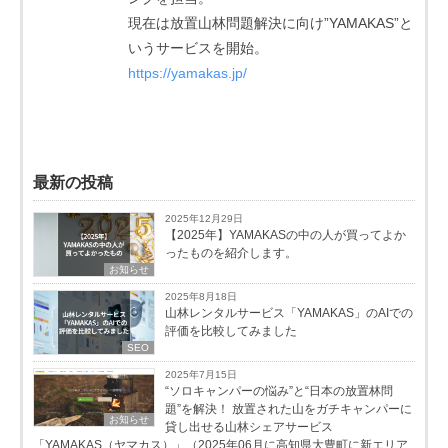
現在は放置山林問題解決に向け”YAMAKAS”と
いうサービスを開始。
https://yamakas.jp/
最新の投稿
2025年12月29日
【2025年】YAMAKASの中の人が買ってよか
ったものを紹介します。
お知らせ
2025年8月18日
山林レンタルサービス「YAMAKAS」のAIでの
評価を比較してみました
SEO
2025年7月15日
“ソロキャンパーの悩み”と“日本の放置林問
題”を解決！ 放置された山をガチキャンパーに
お知らせ
貸し出せる山林シェアサービス
「YAMAKAS（ヤマカス）」（2025年06月に高知県大豊町に新エリア